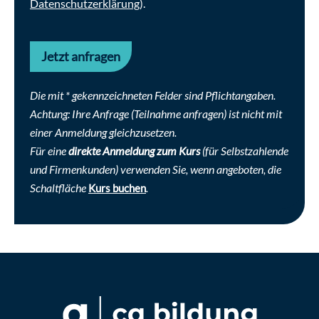
Datenschutzerklärung
).
ausgestellt. Damit ist unter Berücksichtigung
der weiteren Voraussetzungen gem. §4 DGUV
Vorschrift 2 eine
Bestellung als Fachkraft für
Jetzt anfragen
Arbeitssicherheit
möglich.
Die mit * gekennzeichneten Felder sind Pflichtangaben.
Achtung: Ihre Anfrage (
Teilnahme anfragen
) ist nicht mit
einer Anmeldung gleichzusetzen.
Für eine
direkte Anmeldung zum Kurs
(für Selbstzahlende
und Firmenkunden) verwenden Sie, wenn angeboten, die
Schaltfläche
.
Kurs buchen