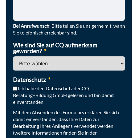
Wartung- und Instandhaltung
RCI.
Anlagen- und Prozesssicherheit
Was erreiche ich mit der Sifa-
Qualifizierung Lernfeld 6?
Bei Anrufwunsch
: Bitte teilen Sie uns gerne mit, wann
Sie telefonisch erreichbar sind.
Teilnehmende der Qualifizierung werden
Wie sind Sie auf CQ aufmerksam
befähigt,
geworden?
branchenspezifische Gefährdungen
der BG RCI zu analysieren,
Datenschutz
Arbeitssysteme sicher zu gestalten
und
Ich habe den Datenschutz der CQ
Beratung+Bildung GmbH gelesen und bin damit
Beratungskonzepte zu entwickeln.
einverstanden.
Mit erfolgreicher Teilnahme am Sifa Lernfeld 6
Mit dem Absenden des Formulars erklären Sie sich
schließen Sie die Sifa-Qualifizierung vollständig
damit einverstanden, dass Ihre Daten zur
Bearbeitung Ihres Anliegens verwendet werden
ab. Sie erhalten eine entsprechende
(weitere Informationen finden Sie in der
Abschlussurkunde. Diese wird einmalig