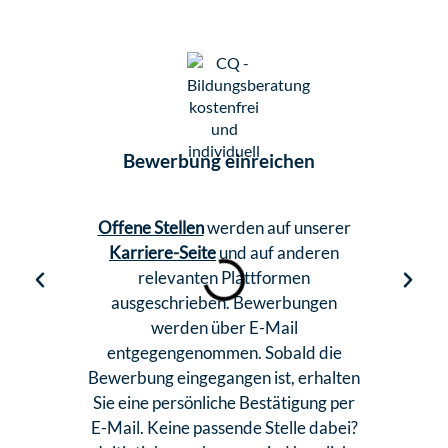
Bewerbung einreichen
Bew
Offene Stellen
werden auf unserer
Alle Bewe
Karriere-Seite
und auf anderen
von 3 Werk
relevanten Plattformen
sicher
ausgeschrieben. Bewerbungen
Anforderun
werden über E-Mail
die en
entgegengenommen. Sobald die
werden 
Bewerbung eingegangen ist, erhalten
kontaktier
Sie eine persönliche Bestätigung per
klären 
E-Mail. Keine passende Stelle dabei?
persönlich