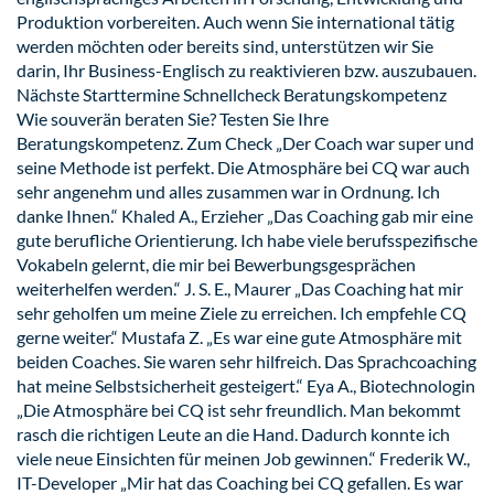
Produktion vorbereiten. Auch wenn Sie international tätig
werden möchten oder bereits sind, unterstützen wir Sie
darin, Ihr Business-Englisch zu reaktivieren bzw. auszubauen.
Nächste Starttermine Schnellcheck Beratungskompetenz
Wie souverän beraten Sie? Testen Sie Ihre
Beratungskompetenz. Zum Check „Der Coach war super und
seine Methode ist perfekt. Die Atmosphäre bei CQ war auch
sehr angenehm und alles zusammen war in Ordnung. Ich
danke Ihnen.“ Khaled A., Erzieher „Das Coaching gab mir eine
gute berufliche Orientierung. Ich habe viele berufsspezifische
Vokabeln gelernt, die mir bei Bewerbungsgesprächen
weiterhelfen werden.“ J. S. E., Maurer „Das Coaching hat mir
sehr geholfen um meine Ziele zu erreichen. Ich empfehle CQ
gerne weiter.“ Mustafa Z. „Es war eine gute Atmosphäre mit
beiden Coaches. Sie waren sehr hilfreich. Das Sprachcoaching
hat meine Selbstsicherheit gesteigert.“ Eya A., Biotechnologin
„Die Atmosphäre bei CQ ist sehr freundlich. Man bekommt
rasch die richtigen Leute an die Hand. Dadurch konnte ich
viele neue Einsichten für meinen Job gewinnen.“ Frederik W.,
IT-Developer „Mir hat das Coaching bei CQ gefallen. Es war